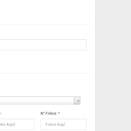
:
N° Folios
:
*